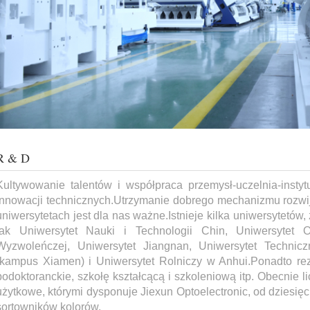
R & D
Kultywowanie talentów i współpraca przemysł-uczelnia-inst
innowacji technicznych.Utrzymanie dobrego mechanizmu rozwi
uniwersytetach jest dla nas ważne.Istnieje kilka uniwersytetów,
jak Uniwersytet Nauki i Technologii Chin, Uniwersytet
Wyzwoleńczej, Uniwersytet Jiangnan, Uniwersytet Technic
(kampus Xiamen) i Uniwersytet Rolniczy w Anhui.Ponadto rez
podoktoranckie, szkołę kształcącą i szkoleniową itp. Obecnie l
użytkowe, którymi dysponuje Jiexun Optoelectronic, od dziesięci
sortowników kolorów.