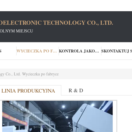
OELECTRONIC TECHNOLOGY CO., LTD.
WOLNYM MIEJSCU
S
WYCIECZKA PO FABRYCE
KONTROLA JAKOŚCI
ogy Co., Ltd. Wycieczka po fabryce
R & D
LINIA PRODUKCYJNA
FABR