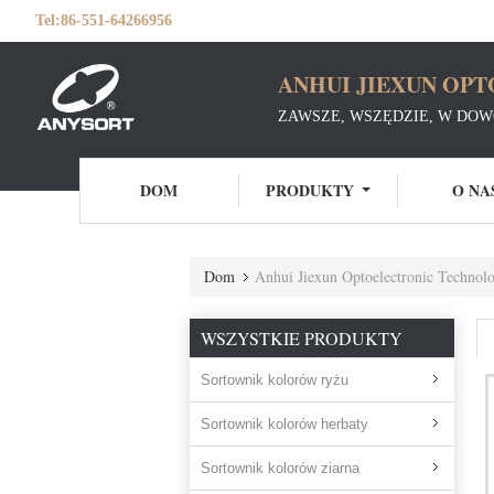
Tel:
86-551-64266956
ANHUI JIEXUN OPT
ZAWSZE, WSZĘDZIE, W DO
DOM
PRODUKTY
O NA
Dom
Anhui Jiexun Optoelectronic Technol
WSZYSTKIE PRODUKTY
Sortownik kolorów ryżu
Sortownik kolorów herbaty
Sortownik kolorów ziarna