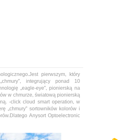
logicznego.Jest pierwszym, który
„chmury”, integrujący ponad 10
nologię „eagle-eye”, pionierską na
azów w chmurze, światową pionierską
ną. -click cloud smart operation, w
erę „chmury” sortowników kolorów i
rów.Dlatego Anysort Optoelectronic