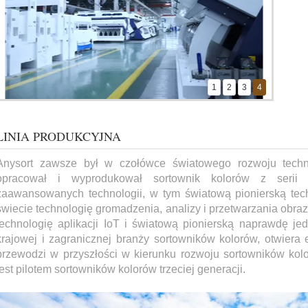
1
2
3
4
Fabryka 1
Fabryka 2
LINIA PRODUKCYJNA
Anysort zawsze był w czołówce światowego rozwoju techno
opracował i wyprodukował sortownik kolorów z serii 
zaawansowanych technologii, w tym światową pionierską tech
świecie technologię gromadzenia, analizy i przetwarzania obr
technologię aplikacji IoT i światową pionierską naprawdę jed
krajowej i zagranicznej branży sortowników kolorów, otwiera 
przewodzi w przyszłości w kierunku rozwoju sortowników kolo
jest pilotem sortowników kolorów trzeciej generacji.