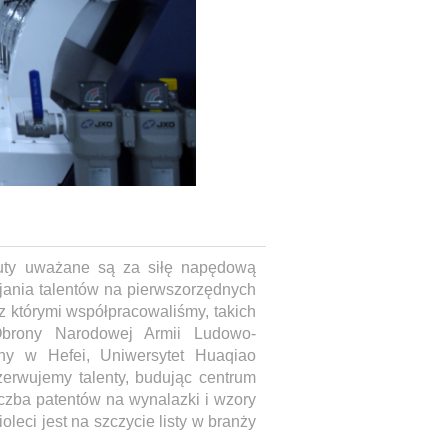
ytuty uważane są za siłę napędową
jania talentów na pierwszorzędnych
 z którymi współpracowaliśmy, takich
 Obrony Narodowej Armii Ludowo-
zny w Hefei, Uniwersytet Huaqiao
erwujemy talenty, budując centrum
iczba patentów na wynalazki i wzory
oleci jest na szczycie listy w branży