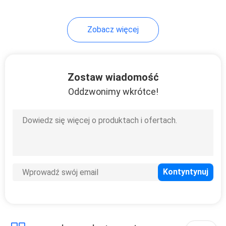
24
Zobacz więcej
Sortownik kolorów
kukurydzy
Zostaw wiadomość
Oddzwonimy wkrótce!
40
Sortownik kolorów
pasków