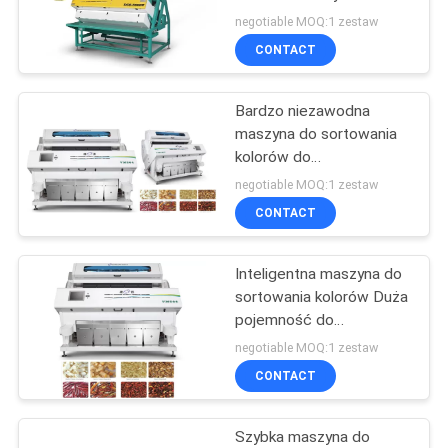
sortowania chili
SITEMAP
negotiable MOQ:1 zestaw
CONTACT
58
PRIVACY
Sortownik kolorów
Bardzo niezawodna
POLICY
maszyna do sortowania
fasoli
kolorów do
przetwarzania płatków
negotiable MOQ:1 zestaw
czosnku
CONTACT
Inteligentna maszyna do
39
sortowania kolorów Duża
Sortownik kolorów
pojemność do
sortowania suszonej
negotiable MOQ:1 zestaw
pszenicy
cebuli
CONTACT
Szybka maszyna do