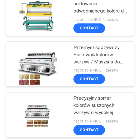
sortowania
odwodnionego koloru do
63
przetwarzania suchej
negotiable MOQ:1 zestaw
czerwonej papryki
Sortownik kolorów
CONTACT
orzechów
Przemysł spożywczy
Sortownik kolorów
warzyw / Maszyna do
sortowania owoców
negotiable MOQ:1 zestaw
Łatwa obsługa
CONTACT
47
Maszyna do
Precyzyjny sorter
kolorów suszonych
sortowania w
warzyw o wysokiej
podczerwieni
wydajności Wysoka
negotiable MOQ:1 zestaw
pojemność 10 zsypów
CONTACT