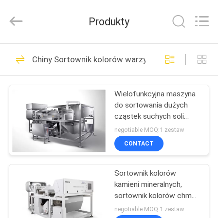
Jiexun
Optoelectronic
Technology
Produkty
Co.,
Ltd..
All
Rights
DOM
Reserved.
116
Chiny Sortownik kolorów warzyw
Sortownik kolorów
PRODUKTY
ryżu
Wielofunkcyjna maszyna
do sortowania dużych
O
cząstek suchych soli
NAS
Kolor / przemysł
negotiable MOQ:1 zestaw
CONTACT
104
WYCIECZKA
Sortownik kolorów
Sortownik kolorów
PO
kamieni mineralnych,
FABRYCE
herbaty
sortownik kolorów chmur
z inteligentną funkcją
negotiable MOQ:1 zestaw