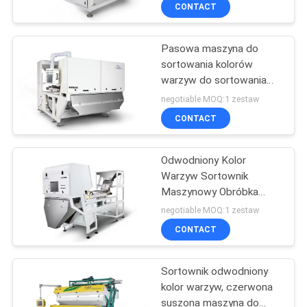
KONTROLA
CONTACT
JAKOŚCI
Pasowa maszyna do
92
sortowania kolorów
SKONTAKTUJ
warzyw do sortowania
Sortownik kolorów
SIĘ
granulatu z marchwi /
negotiable MOQ:1 zestaw
ziarna
owoców / pieprzu
Z
CONTACT
NAMI
Odwodniony Kolor
Warzyw Sortownik
AKTUALNOŚCI
Maszynowy Obróbka
38
Cebuli Marchewki
negotiable MOQ:1 zestaw
Sortownik kolorów
POPROSIĆ
CONTACT
O
nasion
Sortownik odwodniony
WYCENĘ
kolor warzyw, czerwona
suszona maszyna do